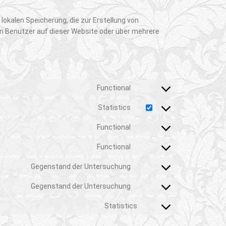
lokalen Speicherung, die zur Erstellung von
 Benutzer auf dieser Website oder über mehrere
Functional
Consent to service wordpr
Statistics
Consent to service source
Functional
Consent to service wooc
Functional
Consent to service compli
Gegenstand der Untersuchung
Consent to service google
Gegenstand der Untersuchung
Consent to service google
Statistics
Consent to service sons