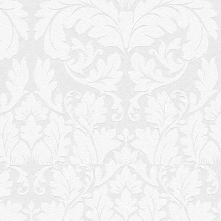
ess
buster-js
ommerce
anz
-fonts
-recaptcha
tiges